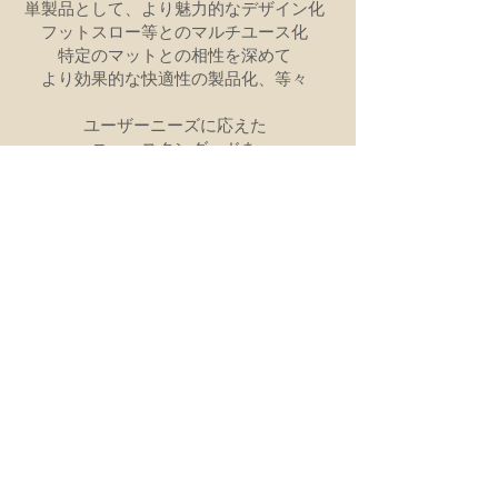
単製品として、より魅力的なデザイン化
フットスロー等とのマルチユース化
特定のマットとの相性を深めて
より効果的な快適性の製品化、等々
ユーザーニーズに応えた
ニュースタンダードを
より多くのベッドユーザーに
お届けするためには、
建築設計事務所では不十分です
さらなるブラッシュアップと普及のため
より健やかな睡眠のため、
ライセンシーになられる企業を
募集いたします
詳しくは、​
説明会、個別ミーティングにて
お打合せ下さい
お問い合わせ